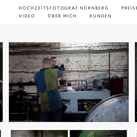
HOCHZEITSFOTOGRAF NÜRNBERG
HOCHZEITSFOTOGRAF NÜRNBERG
PREIS
PREIS
VIDEO
VIDEO
ÜBER MICH
ÜBER MICH
KUNDEN
KUNDEN